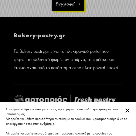
Εγγραφή
Bakery-pastry.gr
Το Bakery-pastry.gr είναι το ηλεκτρονικό portal που
φέρνει το ελληνικό ψωμί, τον φούρνο, το φρέσκο και
έτοιμο σνακ από το κατάστημα στην ηλεκτρονική εποχή.
ΚΛΕ
Χρησιμοποιούμε cookies για να σας προσφέρουμε την καλύτερη εμπειρία στον
ιστότοπό μας.
Μπορείτε να μάθετε περισσότερα σχετικά με τα cookies που χρησιμοποιούμε ή να τα
απενεργοποιήσετε στις
ρυθμίσεις
.
Μπορείτε να βρείτε περισσότερες λεπτομέρειες σχετικά με τα cookies που