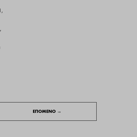
1,
,
α
ΕΠΟΜΕΝΟ
→