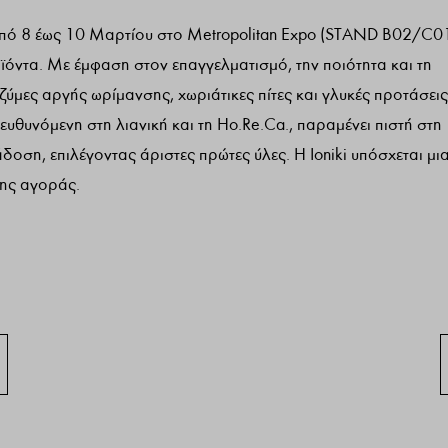
από 8 έως 10 Μαρτίου στο Metropolitan Expo (STAND B02/C0
ϊόντα. Με έμφαση στον επαγγελματισμό, την ποιότητα και τη
 ζύμες αργής ωρίμανσης, χωριάτικες πίτες και γλυκές προτάσεις
υθυνόμενη στη λιανική και τη Ho.Re.Ca., παραμένει πιστή στη
οση, επιλέγοντας άριστες πρώτες ύλες. Η Ioniki υπόσχεται μι
της αγοράς.