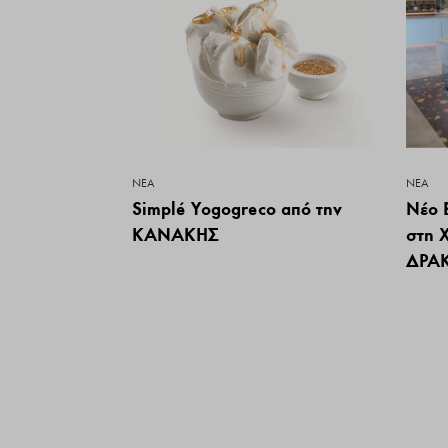
ΝΕΑ
ΝΕΑ
Simplé Yogogreco από την
Nέο 
ΚΑΝΑΚΗΣ
στη Χ
ΔΡΑ