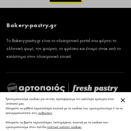
Bakery-pastry.gr
Το Bakery-pastry.gr είναι το ηλεκτρονικό portal που φέρνει το
ελληνικό ψωμί, τον φούρνο, το φρέσκο και έτοιμο σνακ από το
κατάστημα στην ηλεκτρονική εποχή.
ΚΛΕ
Χρησιμοποιούμε cookies για να σας προσφέρουμε την καλύτερη εμπειρία στον
ιστότοπό μας.
Μπορείτε να μάθετε περισσότερα σχετικά με τα cookies που χρησιμοποιούμε ή να τα
απενεργοποιήσετε στις
ρυθμίσεις
.
Μπορείτε να βρείτε περισσότερες λεπτομέρειες σχετικά με τα cookies που
χρησιμοποιούμε στην σελίδα
πολιτική χρήσης cookies
.