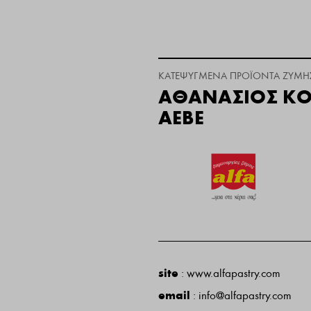
ΚΑΤΕΨΥΓΜΈΝΑ ΠΡΟΪΌΝΤΑ ΖΎΜΗ
ΑΘΑΝΑΣΙΟΣ Κ
ΑΕΒΕ
site
:
www.alfapastry.com
email
:
info@alfapastry.com