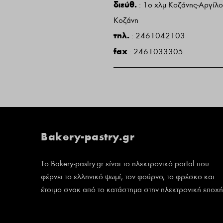
διεύθ.
:
1ο χλμ Κοζάνης-Αργίλ
Κοζάνη
τηλ.
:
2461042103
fax
:
2461033305
Bakery-pastry.gr
Το Bakery-pastry.gr είναι το ηλεκτρονικό portal που
φέρνει το ελληνικό ψωμί, τον φούρνο, το φρέσκο και
έτοιμο σνακ από το κατάστημα στην ηλεκτρονική εποχή