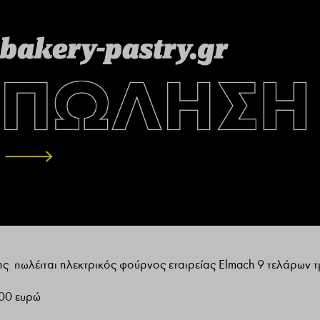
ς πωλέιται ηλεκτρικός φούρνος εταιρείας Elmach 9 τελάρων 
500 ευρώ