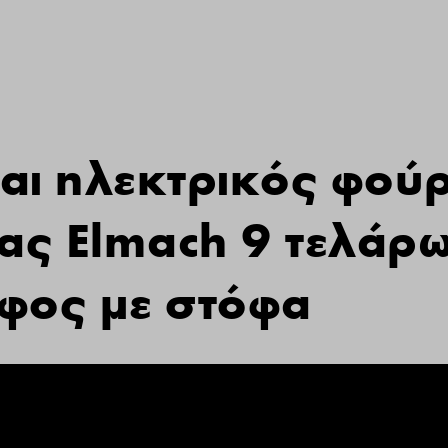
αι ηλεκτρικός φού
ίας Elmach 9 τελάρ
φος με στόφα