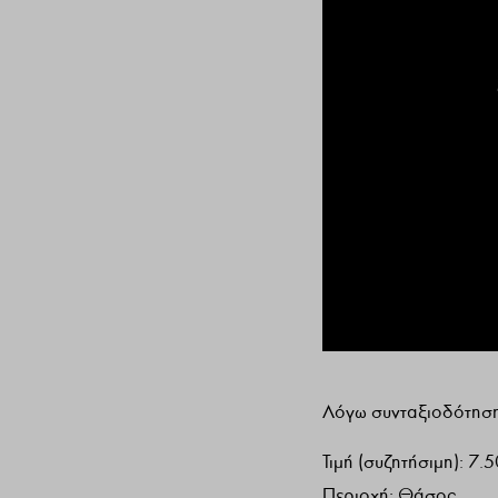
Λόγω συνταξιοδότηση
Τιμή (συζητήσιμη): 7.
Περιοχή: Θάσος