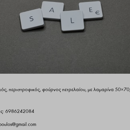
κός, περιστροφικός, φούρνος πετρελαίου, με λαμαρίνα 50×70,
ίας: 6986242084
opoulos@gmail.com