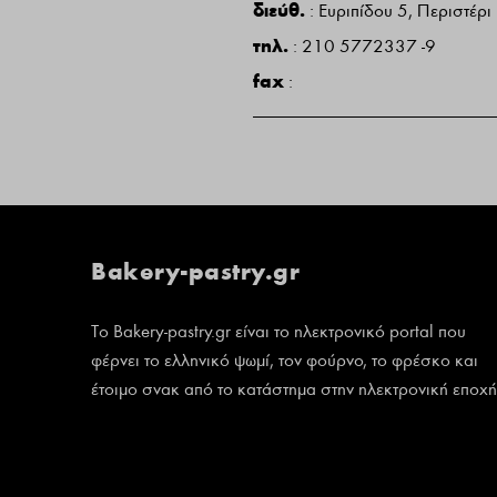
διεύθ.
:
Ευριπίδου 5, Περιστέρι
τηλ.
:
210 5772337 -9
fax
:
Bakery-pastry.gr
Το Bakery-pastry.gr είναι το ηλεκτρονικό portal που
φέρνει το ελληνικό ψωμί, τον φούρνο, το φρέσκο και
έτοιμο σνακ από το κατάστημα στην ηλεκτρονική εποχή