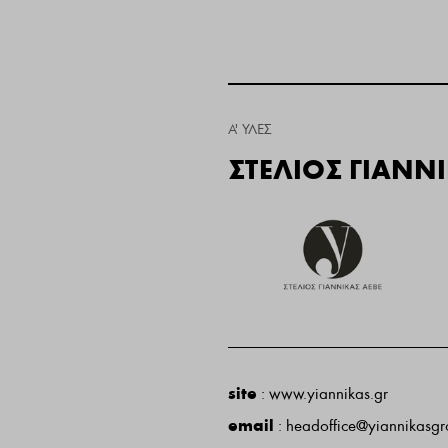
Α' ΎΛΕΣ
ΣΤΕΛΙΟΣ ΓΙΑΝΝ
site
:
www.yiannikas.gr
email
:
headoffice@yiannikasg