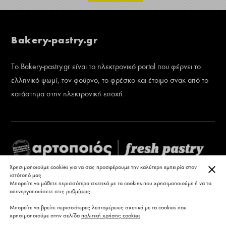
Bakery-pastry.gr
Το Bakery-pastry.gr είναι το ηλεκτρονικό portal που φέρνει το
ελληνικό ψωμί, τον φούρνο, το φρέσκο και έτοιμο σνακ από το
κατάστημα στην ηλεκτρονική εποχή.
ΚΛΕ
Χρησιμοποιούμε cookies για να σας προσφέρουμε την καλύτερη εμπειρία στον
ιστότοπό μας.
Μπορείτε να μάθετε περισσότερα σχετικά με τα cookies που χρησιμοποιούμε ή να τα
απενεργοποιήσετε στις
ρυθμίσεις
.
Μπορείτε να βρείτε περισσότερες λεπτομέρειες σχετικά με τα cookies που
χρησιμοποιούμε στην σελίδα
πολιτική χρήσης cookies
.