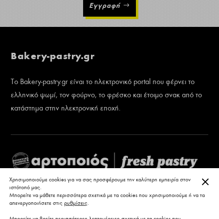
Εγγραφή
Bakery-pastry.gr
Το Bakery-pastry.gr είναι το ηλεκτρονικό portal που φέρνει το
ελληνικό ψωμί, τον φούρνο, το φρέσκο και έτοιμο σνακ από το
κατάστημα στην ηλεκτρονική εποχή.
ΚΛΕ
Χρησιμοποιούμε cookies για να σας προσφέρουμε την καλύτερη εμπειρία στον
ιστότοπό μας.
Μπορείτε να μάθετε περισσότερα σχετικά με τα cookies που χρησιμοποιούμε ή να τα
απενεργοποιήσετε στις
ρυθμίσεις
.
Μπορείτε να βρείτε περισσότερες λεπτομέρειες σχετικά με τα cookies που