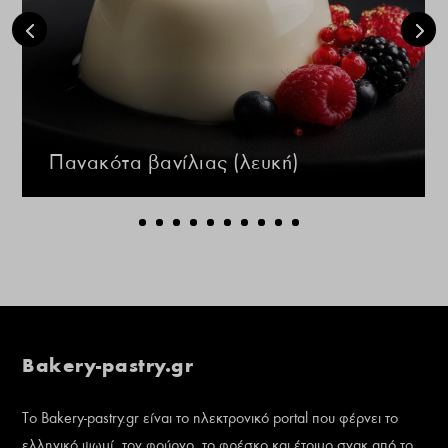
Πανακότα βανίλιας (λευκή)
Bakery-pastry.gr
Το Bakery-pastry.gr είναι το ηλεκτρονικό portal που φέρνει το
ελληνικό ψωμί, τον φούρνο, το φρέσκο και έτοιμο σνακ από το