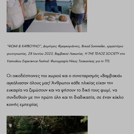
“ΨΩΜΙ & ΚΑΡΒΟΥΝΟ”, Δημήτρης Φραγκογιάννης, Bread Sommelier, εργαστήριο
γευσιγνωσίας, 28 Ιουνίου 2025, Βαμβακού Λακωνίας. Η ΤΗΕ ΤΕΛΟΣ SOCIETY στο
Vamvakou Experience Festival. Φωτογραφία Νίκος Τσακανίκας για τη ΤΤS.
Οι οικοδέσποινες του χωριού και ο συνεταιρισμός «Βαμβακιά»
αγκάλιασαν όλους μας! Άνθρωποι κάθε ηλικίας είχαν την
ευκαιρία να ζυμώσουν και να ψήσουν το δικό τους ψωμί, να
συνδεθούν με την πρώτη ύλη και τη διαδικασία, σε έναν κύκλο
κοινής εμπειρίας.