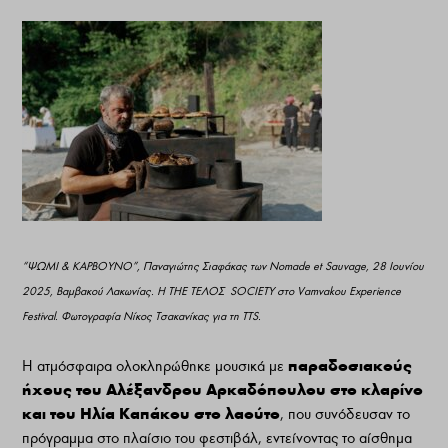
“ΨΩΜΙ & ΚΑΡΒΟΥΝΟ”, Παναγιώτης Σιαφάκας των Nomade et Sauvage, 28 Ιουνίου
2025, Βαμβακού Λακωνίας. Η ΤΗΕ ΤΕΛΟΣ SOCIETY στο Vamvakou Experience
Festival. Φωτογραφία Νίκος Τσακανίκας για τη ΤΤS.
παραδοσιακούς
Η ατμόσφαιρα ολοκληρώθηκε μουσικά με
ήχους του Αλέξανδρου Αρκαδόπουλου στο κλαρίνο
και του Ηλία Καπάκου στο λαούτο
, που συνόδευσαν το
πρόγραμμα στο πλαίσιο του φεστιβάλ, εντείνοντας το αίσθημα