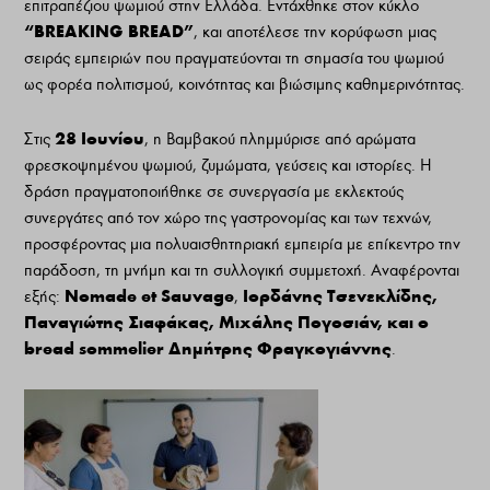
επιτραπέζιου ψωμιού στην Ελλάδα. Εντάχθηκε στον κύκλο
“BREAKING BREAD”
, και αποτέλεσε την κορύφωση μιας
σειράς εμπειριών που πραγματεύονται τη σημασία του ψωμιού
ως φορέα πολιτισμού, κοινότητας και βιώσιμης καθημερινότητας.
28 Ιουνίου
Στις
, η Βαμβακού πλημμύρισε από αρώματα
φρεσκοψημένου ψωμιού, ζυμώματα, γεύσεις και ιστορίες. Η
δράση πραγματοποιήθηκε σε συνεργασία με εκλεκτούς
συνεργάτες από τον χώρο της γαστρονομίας και των τεχνών,
προσφέροντας μια πολυαισθητηριακή εμπειρία με επίκεντρο την
παράδοση, τη μνήμη και τη συλλογική συμμετοχή. Αναφέρονται
Nomade et Sauvage
Ιορδάνης Τσενεκλίδης,
εξής:
,
Παναγιώτης Σιαφάκας, Μιχάλης Πογοσιάν, και ο
bread sommelier Δημήτρης Φραγκογιάννης
.