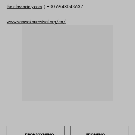
thetelossociety.com
| +30 6948043637
www.vamvakourevival.org/en/
←
ΠΡΟΗΓΟΥΜΕΝΟ
ΕΠΟΜΕΝΟ
→