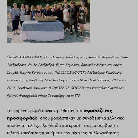
“ΨΩΜΙ & ΚΑΡΒΟΥΝΟ”, Πότα Σουρλή, Ανθή Στεργίου, Χαρούλα Κορομβόκη, Πότα
Αλεξανδράκη, Ρούλα Αλεξανδρή, Ελένη Καμολίκη, Γιαννούλα Μέρμηγκα, Ντίνα
Σουρλή, Γεωργία Κοτρέτσος της ΤΗΕ ΤΕΛΟΣ SOCIETY, Αλέξανδρος Ροκαδάκης,
Συνεταιρισμός Βαμβακιά, Mιχάλης Πογοσιάν των Νomade et Sauvage, 28 Ιουνίου
2025, Βαμβακού Λακωνίας. Η ΤΗΕ ΤΕΛΟΣ SOCIETY στο Vamvakou Experience
Festival. Φωτογραφία Νίκος Τσακανίκας για τη ΤΤS.
«τραπέζι της
Τα ψημένα ψωμιά συγκεντρώθηκαν στο
προσφοράς»
, όπου μοιράστηκαν με συνοδευτικά ελληνικά
προϊόντα – ελιές, ελαιόλαδο και κρασί – σε μια συμβολική
τελετή κοινότητας που τίμησε την αξία της συλλογικότητας.