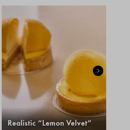
Realistic “Lemon Velvet”
Κ