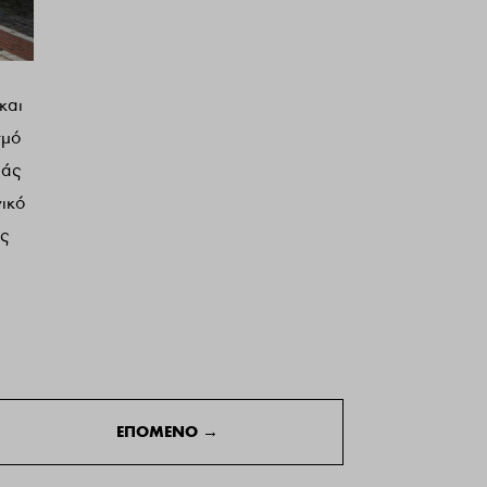
και
σμό
ιάς
νικό
ος
ΕΠΟΜΕΝΟ
→