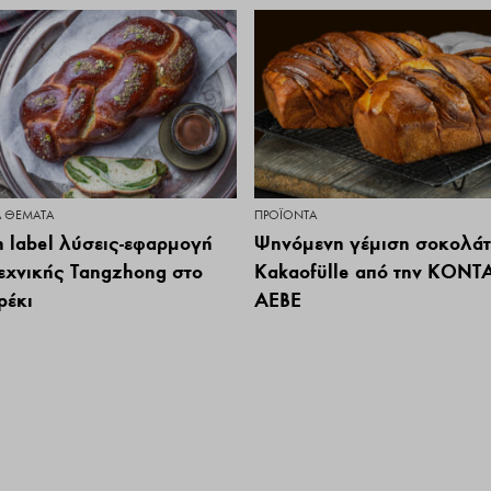
Ά ΘΈΜΑΤΑ
ΠΡΟΪΌΝΤΑ
n label λύσεις-εφαρμογή
Ψηνόμενη γέμιση σοκολά
τεχνικής Tangzhong στο
Kakaofülle από την ΚΟΝΤ
ρέκι
ΑΕΒΕ