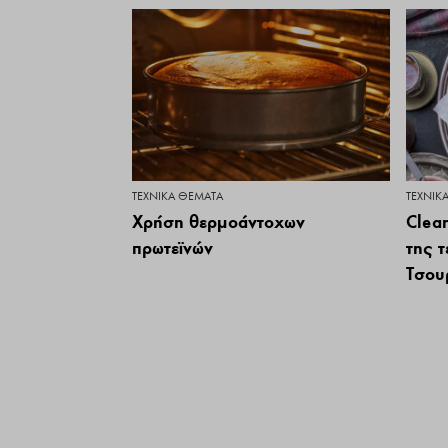
ΤΕΧΝΙΚΆ ΘΈΜΑΤΑ
ΤΕΧΝΙΚ
Χρήση θερμοάντοχων
Clea
πρωτεϊνών
της 
Τσου