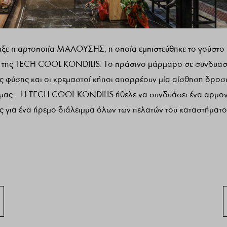
ιξε η αρτοποιία ΜΑΛΟΥΣΗΣ, η οποία εμπιστεύθηκε το γούστο 
ων της TECH COOL KONDILIS. Το πράσινο μάρμαρο σε συνδυα
ς φύσης και οι κρεμαστοί κήποι απορρέουν μία αίσθηση δροσ
ρι μας. Η TECH COOL KONDILIS ήθελε να συνδυάσει ένα αρμο
 για ένα ήρεμο διάλειμμα όλων των πελατών του καταστήματ