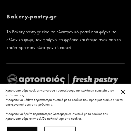
Bakery-pastry.gr
Το Bakery-pastry.gr είναι το ηλεκτρονικό portal που φέρνει το
ελληνικό ψωμί, τον φούρνο, το φρέσκο και έτοιμο σνακ από το
κατάστημα στην ηλεκτρονική εποχή.
ΚΛΕ
Χρησιμοποιούμε cookies για να σας προσφέρουμε την καλύτερη εμπειρία στον
ιστότοπό μας.
Μπορείτε να μάθετε περισσότερα σχετικά με τα cookies που χρησιμοποιούμε ή να τα
απενεργοποιήσετε στις
ρυθμίσεις
.
Μπορείτε να βρείτε περισσότερες λεπτομέρειες σχετικά με τα cookies που
χρησιμοποιούμε στην σελίδα
πολιτική χρήσης cookies
.