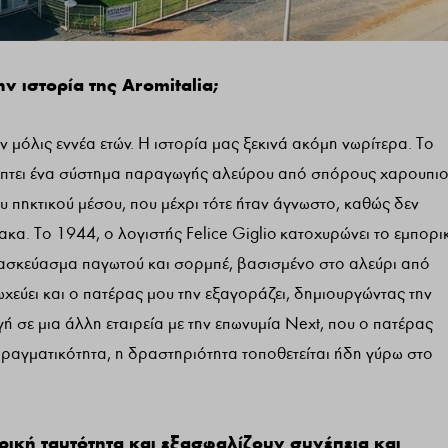
ην ιστορία της Aromitalia;
ν μόλις εννέα ετών. Η ιστορία μας ξεκινά ακόμη νωρίτερα. Το
λύπτει ένα σύστημα παραγωγής αλεύρου από σπόρους χαρουπιο
υ πηκτικού μέσου, που μέχρι τότε ήταν άγνωστο, καθώς δεν
κα. Το 1944, ο λογιστής Felice Giglio κατοχυρώνει το εμπορι
αρασκεύασμα παγωτού και σορμπέ, βασισμένο στο αλεύρι από
χεύει και ο πατέρας μου την εξαγοράζει, δημιουργώντας την
γή σε μια άλλη εταιρεία με την επωνυμία Next, που ο πατέρας
πραγματικότητα, η δραστηριότητα τοποθετείται ήδη γύρω στο
ρική ταυτότητα και εξασφαλίζουν συνέπεια και