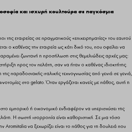
ιλοσοφία και ισχυρή κουλτούρα σε παγκόσμια
ποι της εταιρείας σε πραγματικούς «επιχειρηματίες» του εαυτού
εται ο καθένας την εταιρεία ως κάτι δικό του, που οφείλει να
παραμένει ζωντανή η προσήλωση στις θεμελιώδεις αρχές μας:
στήριξη προς τον πελάτη, σαν να ήταν ο καθένας ιδιοκτήτης.
η της παραδοσιακής ιταλικής τεχνογνωσίας από γενιά σε γενιά,
ινοτομίες στο gelato. Όταν εργάζεται κανείς με πάθος, αυτή η
έ στο εμπορικό ή οικονομικό ενδιαφέρον να υπερισχύσει της
ελάτη. Η σωστή ισορροπία είναι καθοριστική. Σε μια τόσο
ν Aromitalia να ξεχωρίζει είναι το πάθος για τη δουλειά που