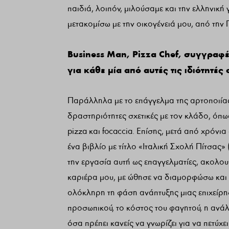
παιδιά, λοιπόν, μιλούσαμε και την ελληνική
μετακομίσω με την οικογένειά μου, από τη
Business Man, Pizza Chef, συγγραφ
για κάθε μία από αυτές τις ιδιότητές 
Παράλληλα με το επάγγελμα της αρτοποιίας
δραστηριότητες σχετικές με τον κλάδο, όπω
pizza και focaccia. Επίσης, μετά από χρόνι
ένα βιβλίο με τίτλο «Ιταλική Σχολή Πίτσας
την εργασία αυτή ως επαγγελματίες, ακολου
καριέρα μου, με ώθησε να διαμορφώσω και 
ολόκληρη τη φάση ανάπτυξης μιας επιχείρηση
προσωπικού, το κόστος του φαγητού, η ανάλ
όσα πρέπει κανείς να γνωρίζει για να πετύχ