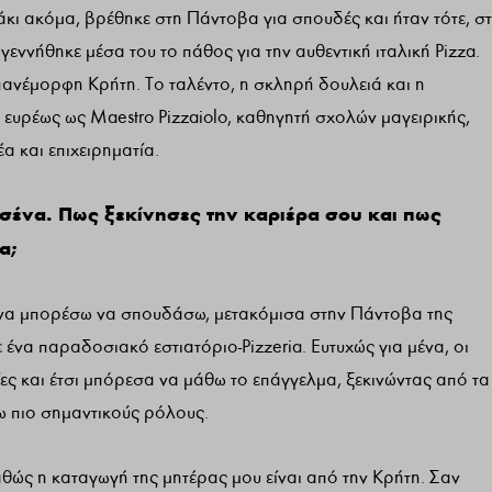
κι ακόμα, βρέθηκε στη Πάντοβα για σπουδές και ήταν τότε, σ
εννήθηκε μέσα του το πάθος για την αυθεντική ιταλική Pizza.
ν πανέμορφη Κρήτη. Το ταλέντο, η σκληρή δουλειά και η
ευρέως ως Maestro Pizzaiolo, καθηγητή σχολών μαγειρικής,
 και επιχειρηματία.
εσένα. Πως ξεκίνησες την καριέρα σου και πως
α;
α να μπορέσω να σπουδάσω, μετακόμισα στην Πάντοβα της
 ένα παραδοσιακό εστιατόριο-Pizzeria. Ευτυχώς για μένα, οι
ίες και έτσι μπόρεσα να μάθω το επάγγελμα, ξεκινώντας από τα
 πιο σημαντικούς ρόλους.
αθώς η καταγωγή της μητέρας μου είναι από την Κρήτη. Σαν