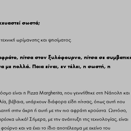
σκευαστεί σωστά;
ς τεχνική ωρίμανσης και ψησίματος.
ο αφράτο, πίτσα στον ξυλόφουρνο, πίτσα σε συμβατικ
α με πολλά. Ποια είναι, εν τέλει, η σωστή, η
κόσμο είναι η Pizza Margherita, που γεννήθηκε στη Νάπολη και
ταλία, βέβαια, υπάρχουν διάφορα είδη πίτσας, όπως αυτή που
 λεπτή στην άκρη ή αυτή με την πιο αφράτη κρούστα. Ωστόσο,
φρέσκα υλικά! Σήμερα, με την ανάπτυξη της τεχνολογίας, είναι
 φούρνο και να έχει το ίδιο αποτέλεσμα με εκείνο του