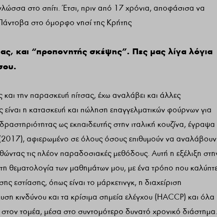
 γλώσσα στο σπίτι. Έτσι, πριν από 17 χρόνια, αποφάσισα να
ν Πάντοβα στο όμορφο νησί της Κρήτης
έας, και “προπονητής σκέψης”. Πες μας λίγα λόγια
σου.
 και την παρασκευή πίτσας, έχω αναλάβει και άλλες
ς είναι η κατασκευή και πώληση επαγγελματικών φούρνων για
α δραστηριότητας ως εκπαιδευτής στην ιταλική κουζίνα, έγραψα
» (2017), αφιερωμένο σε όλους όσους επιθυμούν να αναλάβουν
θώντας τις πλέον παραδοσιακές μεθόδους. Αυτή η εξέλιξη στη
τη θεματολογία των μαθημάτων μου, με ένα τρόπο που καλύπτε
ς εστίασης, όπως είναι το μάρκετινγκ, η διαχείριση
υση κινδύνου και τα κρίσιμα σημεία ελέγχου (HACCP) και όλα
ει στον τομέα, μέσα στο συντομότερο δυνατό χρονικό διάστημα