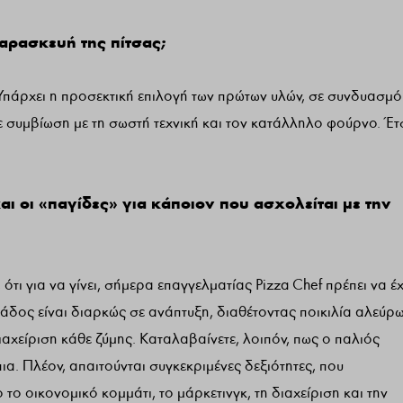
παρασκευή της πίτσας;
Υπάρχει η προσεκτική επιλογή των πρώτων υλών, σε συνδυασμό
ε συμβίωση με τη σωστή τεχνική και τον κατάλληλο φούρνο. Έτ
και οι «παγίδες» για κάποιον που ασχολείται με την
ότι για να γίνει, σήμερα επαγγελματίας Pizza Chef πρέπει να έχ
δος είναι διαρκώς σε ανάπτυξη, διαθέτοντας ποικιλία αλεύρω
διαχείριση κάθε ζύμης. Καταλαβαίνετε, λοιπόν, πως ο παλιός
ια. Πλέον, απαιτούνται συγκεκριμένες δεξιότητες, που
ο οικονομικό κομμάτι, το μάρκετινγκ, τη διαχείριση και την