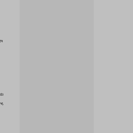
σι
ει
ν,