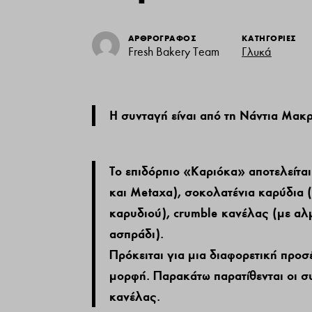
ΑΡΘΡΟΓΡΑΦΟΣ
ΚΑΤΗΓΟΡΙΕΣ
Fresh Bakery Team
Γλυκά
H συνταγή είναι από τη Νάντια Μακρ
Το επιδόρπιο «Καριόκα» αποτελείτα
και Metaxa), σοκολατένια καρύδια
καρυδιού), crumble κανέλας (με αλ
ασπράδι).
Πρόκειται για μια διαφορετική προσ
μορφή. Παρακάτω παρατίθενται οι συ
κανέλας.