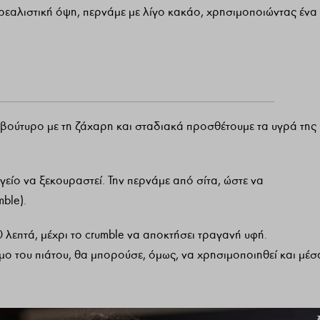
 ρεαλιστική όψη, περνάμε με λίγο κακάο, χρησιμοποιώντας ένα
ο βούτυρο με τη ζάχαρη και σταδιακά προσθέτουμε τα υγρά της
είο να ξεκουραστεί. Την περνάμε από σίτα, ώστε να
ble).
λεπτά, μέχρι το crumble να αποκτήσει τραγανή υφή.
μο του πιάτου, θα μπορούσε, όμως, να χρησιμοποιηθεί και μέσ