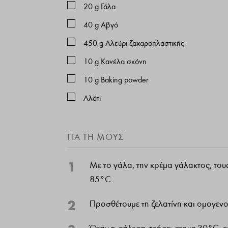
20
g
Γάλα
40
g
Αβγό
450
g
Αλεύρι ζαχαροπλαστικής
10
g
Κανέλα σκόνη
10
g
Βaking powder
Αλάτι
ΓΙΑ ΤΗ ΜΟΥΣ
1
Με το γάλα, την κρέμα γάλακτος, τους
85°C.
2
Προσθέτουμε τη ζελατίνη και ομογενο