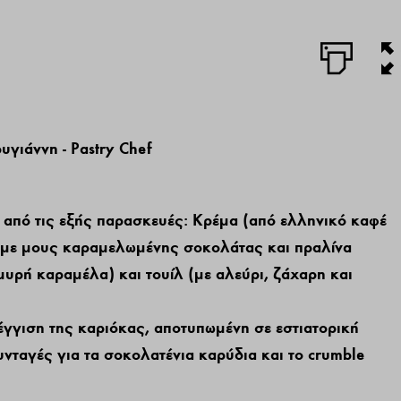
υγιάννη - Pastry Chef
ι από τις εξής παρασκευές: Κρέμα (από ελληνικό καφέ
 (με μους καραμελωμένης σοκολάτας και πραλίνα
μυρή καραμέλα) και τουίλ (με αλεύρι, ζάχαρη και
έγγιση της καριόκας, αποτυπωμένη σε εστιατορική
νταγές για τα σοκολατένια καρύδια και το crumble