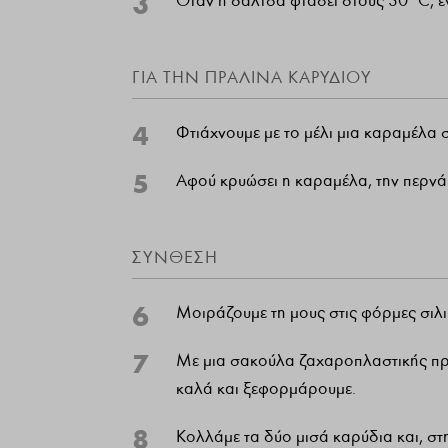
3
Όταν η σάλτσα φτάσει στους 30°C, εν
ΓΙΑ ΤΗΝ ΠΡΑΛΙΝΑ ΚΑΡΥΔΙΟΥ
4
Φτιάχνουμε με το μέλι μια καραμέλα
5
Αφού κρυώσει η καραμέλα, την περνάμ
ΣΥΝΘΕΣΗ
6
Μοιράζουμε τη μους στις φόρμες σιλ
7
Με μια σακούλα ζαχαροπλαστικής πρ
καλά και ξεφορμάρουμε.
8
Κολλάμε τα δύο μισά καρύδια και, σ