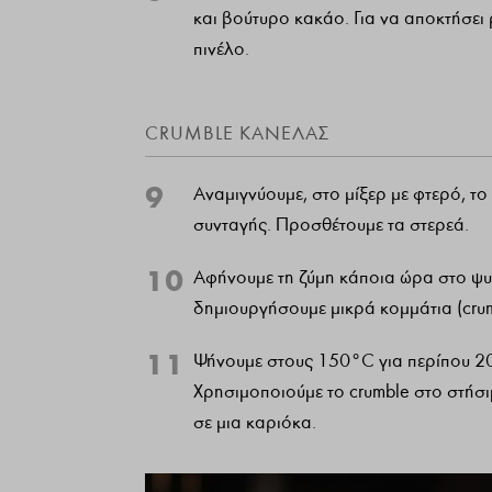
και βούτυρο κακάο. Για να αποκτήσει
πινέλο.
CRUMBLE ΚΑΝΕΛΑΣ
9
Αναμιγνύουμε, στο μίξερ με φτερό, τ
συνταγής. Προσθέτουμε τα στερεά.
10
Αφήνουμε τη ζύμη κάποια ώρα στο ψυγ
δημιουργήσουμε μικρά κομμάτια (crum
11
Ψήνουμε στους 150°C για περίπου 20 
Χρησιμοποιούμε το crumble στο στήσι
σε μια καριόκα.