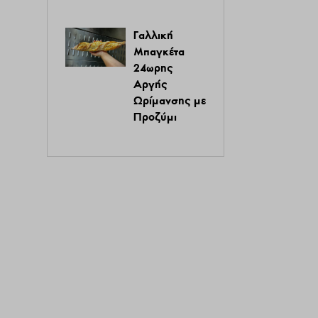
Γαλλική
Μπαγκέτα
24ωρης
Αργής
Ωρίμανσης με
Προζύμι