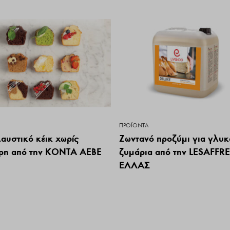
ΠΡΟΪΌΝΤΑ
αυστικό κέικ χωρίς
Ζωντανό προζύμι για γλυκ
ρη από την KONTA AEBE
ζυμάρια από την LESAFFRE
ΕΛΛΑΣ