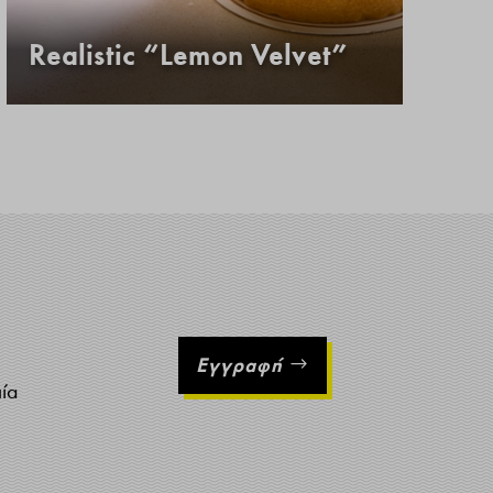
Realistic “Lemon Velvet”
Κ
Εγγραφή
ιία