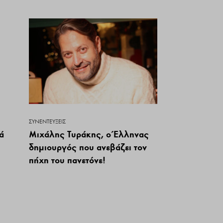
ΣΥΝΕΝΤΕΎΞΕΙΣ
ά
Μιχάλης Τυράκης, o Έλληνας
δημιουργός που ανεβάζει τον
πήχη του πανετόνε!