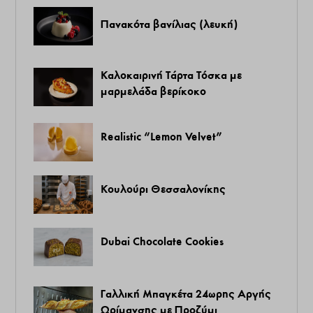
Πανακότα βανίλιας (λευκή)
Καλοκαιρινή Τάρτα Τόσκα με
μαρμελάδα βερίκοκο
Realistic “Lemon Velvet”
Κουλούρι Θεσσαλονίκης
Dubai Chocolate Cookies
Γαλλική Μπαγκέτα 24ωρης Αργής
Ωρίμανσης με Προζύμι