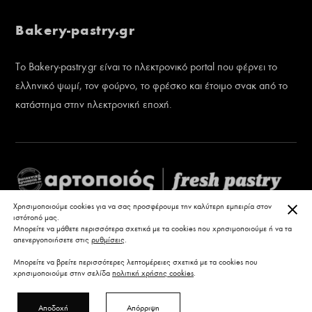
Bakery-pastry.gr
Το Bakery-pastry.gr είναι το ηλεκτρονικό portal που φέρνει το
ελληνικό ψωμί, τον φούρνο, το φρέσκο και έτοιμο σνακ από το
κατάστημα στην ηλεκτρονική εποχή.
ΚΛΕ
Χρησιμοποιούμε cookies για να σας προσφέρουμε την καλύτερη εμπειρία στον
ιστότοπό μας.
Μπορείτε να μάθετε περισσότερα σχετικά με τα cookies που χρησιμοποιούμε ή να τα
απενεργοποιήσετε στις
ρυθμίσεις
.
Μπορείτε να βρείτε περισσότερες λεπτομέρειες σχετικά με τα cookies που
χρησιμοποιούμε στην σελίδα
πολιτική χρήσης cookies
.
Αποδοχή
Απόρριψη