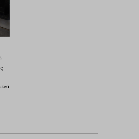
ύ
ες
μενα