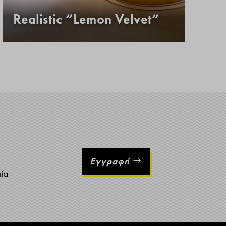
Realistic “Lemon Velvet”
Κ
Εγγραφή
ιία