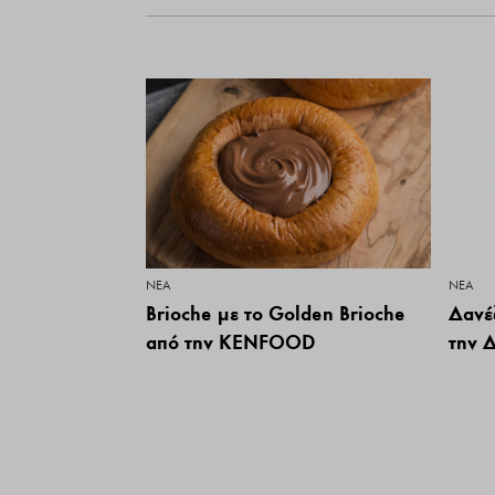
ΝΕΑ
ΝΕΑ
Brioche με το Golden Brioche
Δανέ
από την KENFOOD
την 