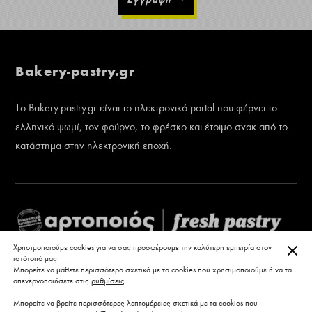
Bakery-pastry.gr
Το Bakery-pastry.gr είναι το ηλεκτρονικό portal που φέρνει το
ελληνικό ψωμί, τον φούρνο, το φρέσκο και έτοιμο σνακ από το
κατάστημα στην ηλεκτρονική εποχή.
ΚΛΕ
Χρησιμοποιούμε cookies για να σας προσφέρουμε την καλύτερη εμπειρία στον
ιστότοπό μας.
Μπορείτε να μάθετε περισσότερα σχετικά με τα cookies που χρησιμοποιούμε ή να τα
απενεργοποιήσετε στις
ρυθμίσεις
.
Μπορείτε να βρείτε περισσότερες λεπτομέρειες σχετικά με τα cookies που