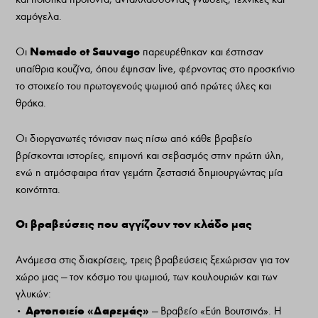
χαμόγελα.
Nomade et Sauvage
Οι
παρευρέθηκαν και έστησαν
υπαίθρια κουζίνα, όπου έψησαν live, φέρνοντας στο προσκήνιο
το στοιχείο του πρωτογενούς ψωμιού από πρώτες ύλες και
θράκα.
Οι διοργανωτές τόνισαν πως πίσω από κάθε βραβείο
βρίσκονται ιστορίες, επιμονή και σεβασμός στην πρώτη ύλη,
ενώ η ατμόσφαιρα ήταν γεμάτη ζεστασιά δημιουργώντας μία
κοινότητα.
Οι βραβεύσεις που αγγίζουν τον κλάδο μας
Ανάμεσα στις διακρίσεις, τρεις βραβεύσεις ξεχώρισαν για τον
χώρο μας — τον κόσμο του ψωμιού, των κουλουριών και των
γλυκών:
Αρτοποιείο «Δαρεμάς»
•
— Βραβείο «Εύη Βουτσινά». Η