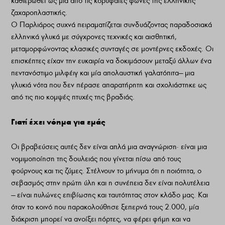
καθιερωθεί ως μια από τις κορυφαίες φωνές της ελληνικής
ζαχαροπλαστικής.
Ο Παρλιάρος συχνά πειραματίζεται συνδυάζοντας παραδοσιακά
ελληνικά γλυκά με σύγχρονες τεχνικές και αισθητική,
μεταμορφώνοντας κλασικές συνταγές σε μοντέρνες εκδοχές. Οι
επισκέπτες είχαν την ευκαιρία να δοκιμάσουν μεταξύ άλλων ένα
πεντανόστιμο μιλφέιγ και μία απολαυστική γαλατόπιτα— μια
γλυκιά νότα που δεν πέρασε απαρατήρητη και σχολιάστηκε ως
από τις πιο κομψές πτυχές της βραδιάς.
Γιατί έχει νόημα για εμάς
Οι βραβεύσεις αυτές δεν είναι απλά μια αναγνώριση· είναι μια
νομιμοποίηση της δουλειάς που γίνεται πίσω από τους
φούρνους και τις ζύμες. Στέλνουν το μήνυμα ότι η ποιότητα, ο
σεβασμός στην πρώτη ύλη και η συνέπεια δεν είναι πολυτέλεια
— είναι πυλώνες επιβίωσης και ταυτότητας στον κλάδο μας. Και
όταν το κοινό που παρακολούθησε ξεπερνά τους 2.000, μία
διάκριση μπορεί να ανοίξει πόρτες, να φέρει φήμη και να