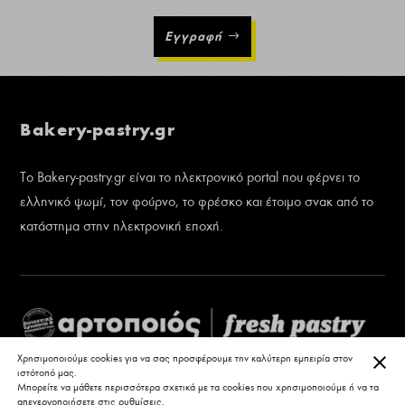
Εγγραφή
Bakery-pastry.gr
Το Bakery-pastry.gr είναι το ηλεκτρονικό portal που φέρνει το
ελληνικό ψωμί, τον φούρνο, το φρέσκο και έτοιμο σνακ από το
κατάστημα στην ηλεκτρονική εποχή.
ΚΛΕ
Χρησιμοποιούμε cookies για να σας προσφέρουμε την καλύτερη εμπειρία στον
ιστότοπό μας.
Μπορείτε να μάθετε περισσότερα σχετικά με τα cookies που χρησιμοποιούμε ή να τα
απενεργοποιήσετε στις
ρυθμίσεις
.