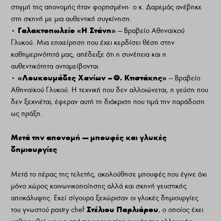
στιγμή της απονομής ήταν φορτισμένη· ο κ. Δαρεμάς ανέβηκε
στη σκηνή με μια αυθεντική συγκίνηση.
Γαλακτοπωλείο «Η Στάνη»
•
— Βραβείο Αθηναϊκού
Γλυκού. Μια επιχείρηση που έχει κερδίσει θέση στην
καθημερινότητά μας, απέδειξε ότι η συνέπεια και η
αυθεντικότητα ανταμείβονται.
«Λουκουμάδες Χανίων – Θ. Κτιστάκης»
•
— Βραβείο
Αθηναϊκού Γλυκού. Η τεχνική που δεν αλλοιώνεται, η γεύση που
δεν ξεχνιέται, έφεραν αυτή τη διάκριση που τιμά την παράδοση
ως πράξη.
Μετά την απονομή — μπουφές και γλυκές
δημιουργίες
Μετά το πέρας της τελετής, ακολούθησε μπουφές που έγινε όχι
μόνο χώρος κοινωνικοποίησης αλλά και σκηνή γευστικής
αποκάλυψης. Εκεί σίγουρα ξεχώρισαν οι γλυκές δημιουργίες
Στέλιου Παρλιάρου
του γνωστού pastry chef
, ο οποίος έχει