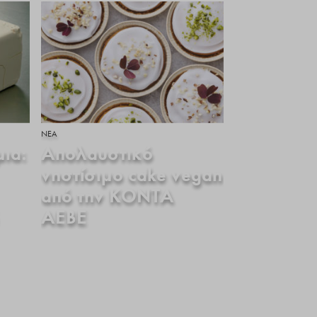
ΝΕΑ
ια:
Απολαυστικό
νηστίσιμο cake vegan
από την ΚΟΝΤΑ
ΑΕΒΕ