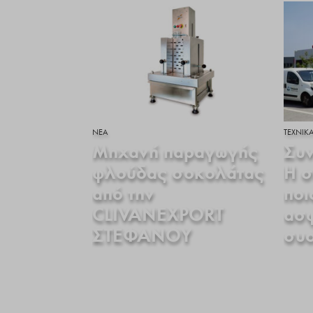
ΝΕΑ
ΤΕΧΝΙΚ
Μηχανή παραγωγής
Συν
φλούδας σοκολάτας
Η σ
από την
ποι
CLIVANEXPORT
ασ
ΣΤΕΦΑΝΟΥ
συ