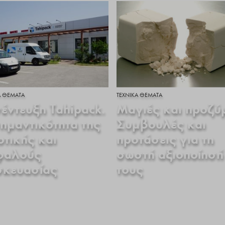
Ά ΘΈΜΑΤΑ
ΤΕΧΝΙΚΆ ΘΈΜΑΤΑ
έντευξη Tahipack.
Μαγιές και προζύμ
ημαντικότητα της
Συμβουλές και
οτικής και
προτάσεις για τη
φαλούς
σωστή αξιοποίησή
σκευασίας
τους