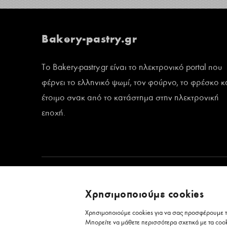
Bakery-pastry.gr
Το Bakery-pastry.gr είναι το ηλεκτρονικό portal που
φέρνει το ελληνικό ψωμί, τον φούρνο, το φρέσκο κ
έτοιμο σνακ από το κατάστημα στην ηλεκτρονική
εποχή.
Χρησιμοποιούμε cookies
Χρησιμοποιούμε cookies για να σας προσφέρουμε τη
Μπορείτε να μάθετε περισσότερα σχετικά με τα coo