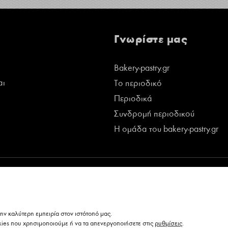
Γνωρίστε μας
Bakery-pastry.gr
αι
Το περιοδικό
Περιοδικά
Συνδρομή περιοδικού
Η ομάδα του bakery-pastry.gr
ν καλύτερη εμπειρία στον ιστότοπό μας.
kies που χρησιμοποιούμε ή να τα απενεργοποιήσετε στις
ρυθμίσεις
.