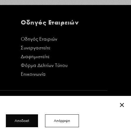
Οδηγός Εταιρειών
Οδηγός Εταιριών
Συνεργαστείτε
Διαφημιστείτε
Φόρμα Δελτίων Τύπου
Επικοινωνία
ΚΛΕΊ
Αποδοχή
Απόρριψη
Δείτε όλα τα τεύχη του περιοδικού