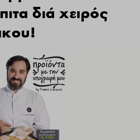
ιτα διά χειρός
άκου!