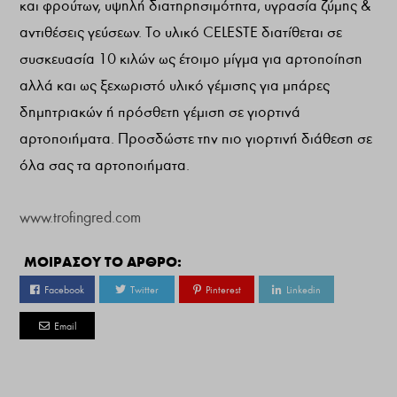
και φρούτων, υψηλή διατηρησιµότητα, υγρασία ζύµης &
αντιθέσεις γεύσεων. Το υλικό CELESTE διατίθεται σε
συσκευασία 10 κιλών ως έτοιµο µίγµα για αρτοποίηση
αλλά και ως ξεχωριστό υλικό γέµισης για µπάρες
δηµητριακών ή πρόσθετη γέµιση σε γιορτινά
αρτοποιήµατα. Προσδώστε την πιο γιορτινή διάθεση σε
όλα σας τα αρτοποιήµατα.
www.trofingred.com
ΜΟΙΡΑΣΟΥ ΤΟ ΑΡΘΡΟ:
Facebook
Twitter
Pinterest
Linkedin
Email