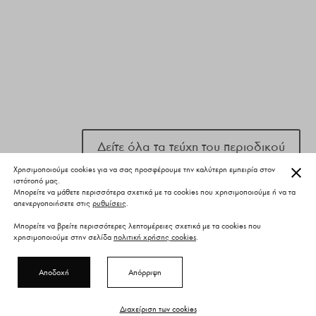
Δείτε όλα τα τεύχη του περιοδικού
ΚΛΕ
Χρησιμοποιούμε cookies για να σας προσφέρουμε την καλύτερη εμπειρία στον
ιστότοπό μας.
Μπορείτε να μάθετε περισσότερα σχετικά με τα cookies που χρησιμοποιούμε ή να τα
απενεργοποιήσετε στις
ρυθμίσεις
.
COPYRIGHT ©
SHAPE IKE
2024
| Created by:
Μπορείτε να βρείτε περισσότερες λεπτομέρειες σχετικά με τα cookies που
www.shape.com.gr
χρησιμοποιούμε στην σελίδα
πολιτική χρήσης cookies
.
ΠΟΛΙΤΙΚΗ ΑΠΟΡΡΗΤΟΥ & ΟΡΟΙ ΧΡΗΣΗΣ
|
COOKIES
Αποδοχή
Απόρριψη
Διαχείριση των cookies