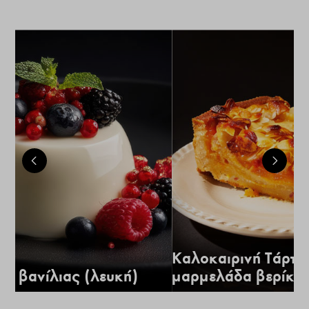
Καλοκαιρινή Τάρτα
α βανίλιας (λευκή)
μαρμελάδα βερίκο