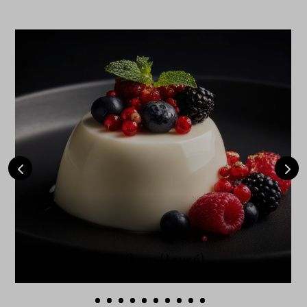
Πανακότα βανίλιας (λευκή)