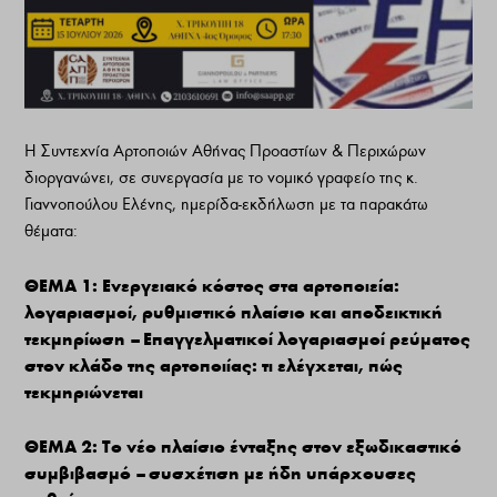
Η Συντεχνία Αρτοποιών Αθήνας Προαστίων & Περιχώρων
διοργανώνει, σε συνεργασία με το νομικό γραφείο της κ.
Γιαννοπούλου Ελένης, ημερίδα-εκδήλωση με τα παρακάτω
θέματα:
ΘΕΜΑ 1: Ενεργειακό κόστος στα αρτοποιεία:
λογαριασμοί, ρυθμιστικό πλαίσιο και αποδεικτική
τεκμηρίωση – Επαγγελματικοί λογαριασμοί ρεύματος
στον κλάδο της αρτοποιίας: τι ελέγχεται, πώς
τεκμηριώνεται
ΘΕΜΑ 2: Το νέο πλαίσιο ένταξης στον εξωδικαστικό
συμβιβασμό – συσχέτιση με ήδη υπάρχουσες