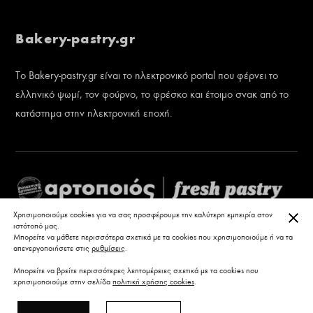
Bakery-pastry.gr
Το Bakery-pastry.gr είναι το ηλεκτρονικό portal που φέρνει το
ελληνικό ψωμί, τον φούρνο, το φρέσκο και έτοιμο σνακ από το
κατάστημα στην ηλεκτρονική εποχή.
ΚΛΕ
Χρησιμοποιούμε cookies για να σας προσφέρουμε την καλύτερη εμπειρία στον
ιστότοπό μας.
Μπορείτε να μάθετε περισσότερα σχετικά με τα cookies που χρησιμοποιούμε ή να τα
απενεργοποιήσετε στις
ρυθμίσεις
.
Μπορείτε να βρείτε περισσότερες λεπτομέρειες σχετικά με τα cookies που
χρησιμοποιούμε στην σελίδα
πολιτική χρήσης cookies
.