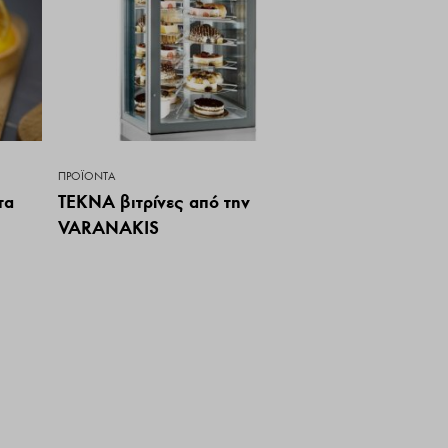
ΠΡΟΪΌΝΤΑ
τα
TEKNA βιτρίνες από την
VARANAKIS