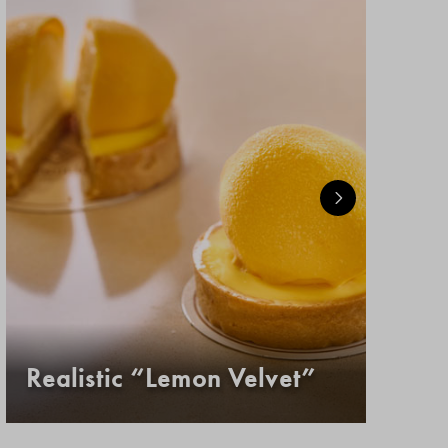
Realistic “Lemon Velvet”
Κ