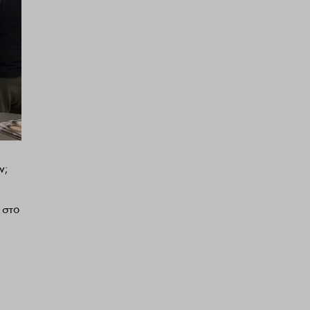
ν;
 στο