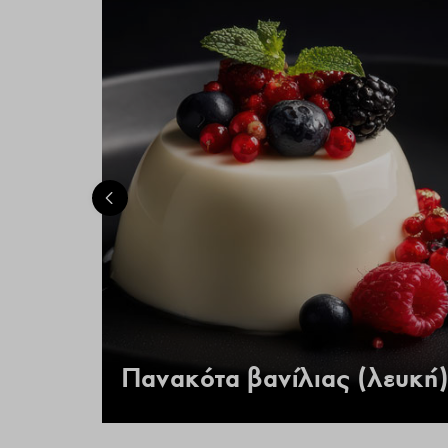
 –
Πανακότα βανίλιας (λευκή)