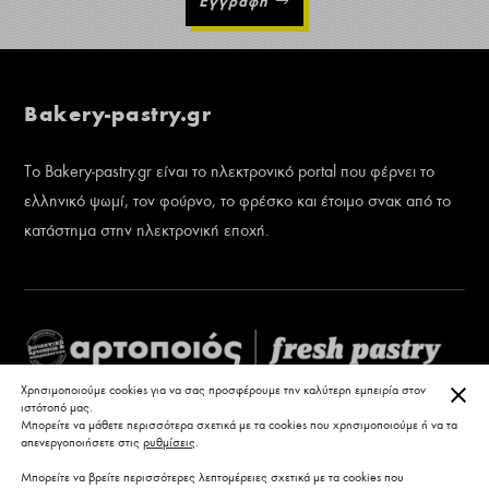
Εγγραφή
Bakery-pastry.gr
Το Bakery-pastry.gr είναι το ηλεκτρονικό portal που φέρνει το
ελληνικό ψωμί, τον φούρνο, το φρέσκο και έτοιμο σνακ από το
κατάστημα στην ηλεκτρονική εποχή.
ΚΛΕ
Χρησιμοποιούμε cookies για να σας προσφέρουμε την καλύτερη εμπειρία στον
ιστότοπό μας.
Μπορείτε να μάθετε περισσότερα σχετικά με τα cookies που χρησιμοποιούμε ή να τα
απενεργοποιήσετε στις
ρυθμίσεις
.
Μπορείτε να βρείτε περισσότερες λεπτομέρειες σχετικά με τα cookies που