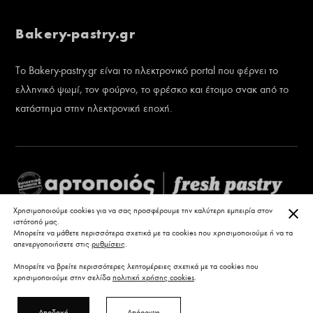
Bakery-pastry.gr
Το Bakery-pastry.gr είναι το ηλεκτρονικό portal που φέρνει το
ελληνικό ψωμί, τον φούρνο, το φρέσκο και έτοιμο σνακ από το
κατάστημα στην ηλεκτρονική εποχή.
ΚΛΕ
Χρησιμοποιούμε cookies για να σας προσφέρουμε την καλύτερη εμπειρία στον
ιστότοπό μας.
Μπορείτε να μάθετε περισσότερα σχετικά με τα cookies που χρησιμοποιούμε ή να τα
απενεργοποιήσετε στις
ρυθμίσεις
.
Μπορείτε να βρείτε περισσότερες λεπτομέρειες σχετικά με τα cookies που
χρησιμοποιούμε στην σελίδα
πολιτική χρήσης cookies
.
Αποδοχή
Απόρριψη