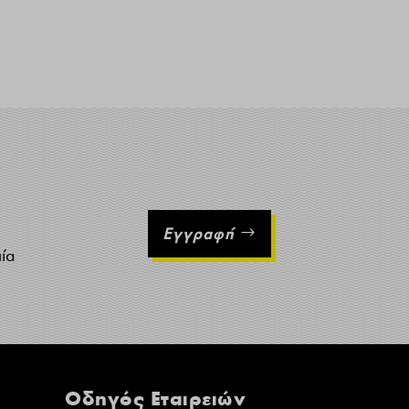
Εγγραφή
ιία
Οδηγός Εταιρειών