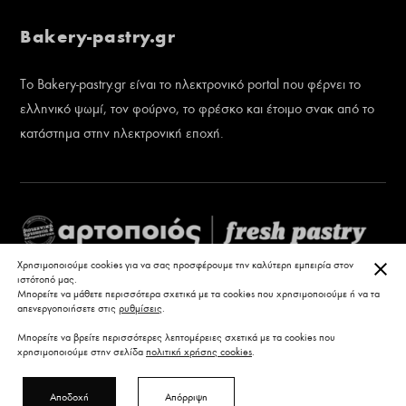
Bakery-pastry.gr
Το Bakery-pastry.gr είναι το ηλεκτρονικό portal που φέρνει το
ελληνικό ψωμί, τον φούρνο, το φρέσκο και έτοιμο σνακ από το
κατάστημα στην ηλεκτρονική εποχή.
ΚΛΕ
Χρησιμοποιούμε cookies για να σας προσφέρουμε την καλύτερη εμπειρία στον
ιστότοπό μας.
Μπορείτε να μάθετε περισσότερα σχετικά με τα cookies που χρησιμοποιούμε ή να τα
απενεργοποιήσετε στις
ρυθμίσεις
.
Μπορείτε να βρείτε περισσότερες λεπτομέρειες σχετικά με τα cookies που
χρησιμοποιούμε στην σελίδα
πολιτική χρήσης cookies
.
Αποδοχή
Απόρριψη