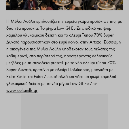
Η Μύλοι Λούλη εμπλουτίζει την ευρεία γκάμα προϊόντων της, με
δύο νέα προϊόντα. Το μίγμα Low GI Ευ Ζην, ειδικό για ψωμί
χαμηλού γλυκαιμικού δείκτη και το αλεύρι Τύπου 70% Super
Δυνατό παρουσιάστηκαν στο ευρύ κοινό, στην Artoza. Σύσσωμη
η οικογένεια της Μύλοι Λούλη υποδεχόταν τους πελάτες της
καθημερινά, στο περίπτερό της, προσφέροντας ελληνικούς
μεζέδες με τη συνοδεία pretzel, με το νέο αλεύρι τύπου 70%
Super Δυνατό, κριτσίνια με αλεύρι Πολύκαρπο, μπαγκέτα με
Extra Rustic και Extra Ζυμωτό αλλά και νόστιμο ψωμί χαμηλού
γλυκαιμικού δείκτη με το νέο μίγμα Low GI Ευ Ζην.
www.loulismills.gr