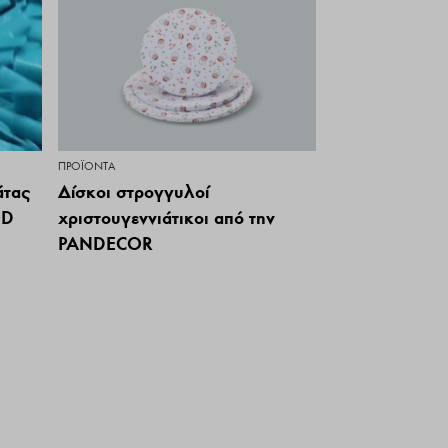
ΠΡΟΪΌΝΤΑ
άτας
Δίσκοι στρογγυλοί
OD
χριστουγεννιάτικοι από την
PANDECOR