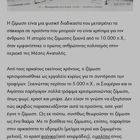
Η ζύμωση είναι μια φυσική διαδικασία που μετατρέπει τα
σάκχαρα σε προϊόντα που μπορούν να είναι χρήσιμα για τον
άνθρωπο. Η ιστορία της ζύμωσης ξεκινά από το 10.000 π.Χ.,
όταν εμφανίστηκε ο πρώτος ανθρώπινος πολιτισμός στην
περιοχή της Μέσης Ανατολής.
Από τους αρχαίους εκείνους χρόνους, η ζύμωση
χρησιμοποιήθηκε ως εργαλείο κυρίως για τη συντήρηση των
τροφίμων. Ξεκινώντας περίπου το 5.000 π.Χ., οι Σουμέριοι και οι
Αιγύπτιοι παρήγαγαν πολλά τρόφιμα χρησιμοποιώντας ζύμωση,
όπως ψωμί, κρασί και μπύρα. Δεν είχαν τη γνώση να εξηγήσουν
πώς ακριβώς παρασκευάζονταν αυτά τα προϊόντα, ούτε γιατί
έγινε η ζύμωση. Ως εκ τούτου, συνήθως θεωρούσαν τη ζύμωση
ως ένα θαύμα.
Με τη βοήθεια της ζύμωσης, επίσης, παραγόταν
στην αρχαιότητα το
υδρομέλι
(μείγμα νερού και ζυμωμένου
μελιού), το κρασί
φοίνικα
(από χουρμάδες), ο
μηλίτης
οίνος