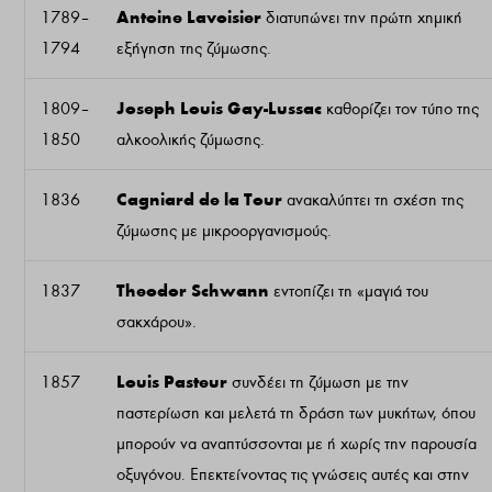
Antoine Lavoisier
1789–
διατυπώνει την πρώτη χημική
1794
εξήγηση της ζύμωσης.
Joseph Louis Gay-Lussac
1809–
καθορίζει τον τύπο της
1850
αλκοολικής ζύμωσης.
Cagniard de la Tour
1836
ανακαλύπτει τη σχέση της
ζύμωσης με μικροοργανισμούς.
Theodor Schwann
1837
εντοπίζει τη «μαγιά του
σακχάρου».
Louis Pasteur
1857
συνδέει τη ζύμωση με την
παστερίωση και μελετά τη δράση των μυκήτων, όπου
μπορούν να αναπτύσσονται με ή χωρίς την παρουσία
οξυγόνου. Επεκτείνοντας τις γνώσεις αυτές και στην