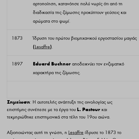
αρτοποίηση, κατανόησε πολύ νωρίς ότι από τη
διαδικασία της ζύμωσης προκύπτουν γεύσεις και
αρώματα στο ψωμί.
1873
Ίδρυση του πρώτου βιομηχανικού εργοστασίου μαγιάς
(
)
Lesaffre
.
Eduard Buchner
1897
αποδεικνύει τον ενζυματικό
χαρακτήρα της ζύμωσης.
Σημείωση
: Η αυτοτελής ανάπτυξη της οινολογίας ως
L. Pasteur
επιστήμης συνέπεσε με τα έργα του
και
τεκμηριώθηκε επιστημονικά στα τέλη του 19ου αιώνα.
Αξιοποιώντας αυτή τη γνώση, η
Lesaffre
ίδρυσε το 1873 το