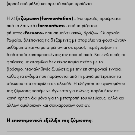
(κρασί από μήλα) και αρκετά ακόμη προϊόντα.
ζύμωση
(fermentation)
Η λέξη
είναι αρχαία, προέρχεται
fermentum
από το λατινικό «
»
, από τη ρίζα του
fervere
ρήματος «
» που σημαίνει «κινώ, βράζω».
Οι αρχαίοι
Ρωμαίοι, βλέποντας τις δεξαμενές με σταφύλια να φουσκώνουν
αυθόρμητα και να μετατρέπονται σε κρασί, περιέγραψαν τη
διαδικασία χρησιμοποιώντας τον ορισμό αυτό. Και ενώ αυτές οι
φούσκες με σταφύλια δεν είχαν καμία σχέση με το
βράσιμο,
ήταν
αληθινές ζυμώσεις με την επιστημονική έννοια,
καθώς τα ένζυμα που παράγονται από τη μαγιά μετέτρεπαν τα
σάκχαρα στα σταφύλια σε αλκοόλ.
Η εξήγηση του φαινομένου
της ζύμωσης παρέμεινε άγνωστη για αιώνες, παρότι ήταν σε
κοινή χρήση όχι μόνο για τη μετατροπή του γλεύκους, αλλά και
άλλων αμυλούχων και σακχαρούχων ουσιών.
Η επιστημονική εξέλιξη της ζύμωσης
: