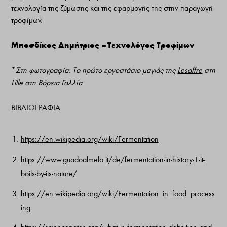
τεχνολογία της ζύμωσης και της εφαρμογής της στην παραγωγή
τροφίμων.
Μποσδίκος Δημήτριος –
Τεχνολόγος Τροφίμων
*
Στη φωτογραφία: Το πρώτο εργοστάσιο μαγιάς της
Lesaffre
στη
Lille στη Βόρεια Γαλλία
.
ΒΙΒΛΙΟΓΡΑΦΙΑ
https://en.wikipedia.org/wiki/Fermentation
https://www.guadoalmelo.it/de/fermentation-in-history-1-it-
boils-by-its-nature/
https://en.wikipedia.org/wiki/Fermentation_in_food_process
ing