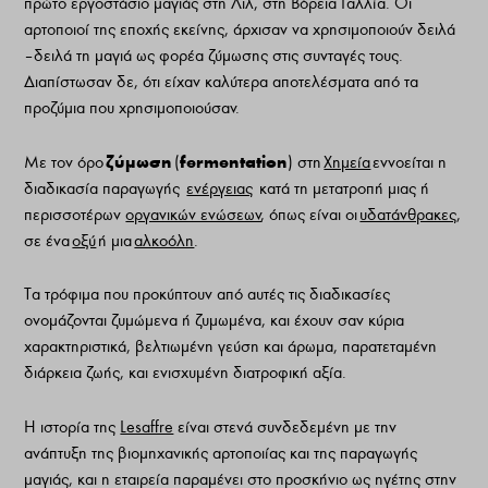
πρώτο εργοστάσιο μαγιάς στη Λιλ, στη Βόρεια Γαλλία. Οι
αρτοποιοί της εποχής εκείνης, άρχισαν να χρησιμοποιούν δειλά
– δειλά τη μαγιά ως φορέα ζύμωσης στις συνταγές τους.
Διαπίστωσαν δε, ότι είχαν καλύτερα αποτελέσματα από τα
προζύμια που χρησιμοποιούσαν.
ζύμωση
fermentation
Με τον όρο
(
) στη
Χημεία
εννοείται η
διαδικασία παραγωγής
ενέργειας
κατά τη μετατροπή μιας ή
περισσοτέρων
οργανικών ενώσεων
, όπως είναι οι
υδατάνθρακες
,
σε ένα
οξύ
ή μια
αλκοόλη
.
Τα τρόφιμα που προκύπτουν από αυτές τις διαδικασίες
ονομάζονται ζυμώμενα ή ζυμωμένα, και έχουν σαν κύρια
χαρακτηριστικά, βελτιωμένη γεύση και άρωμα, παρατεταμένη
διάρκεια ζωής, και ενισχυμένη διατροφική αξία.
Η ιστορία της
Lesaffre
είναι στενά συνδεδεμένη με την
ανάπτυξη της βιομηχανικής αρτοποιίας και της παραγωγής
μαγιάς, και η εταιρεία παραμένει στο προσκήνιο ως ηγέτης στην