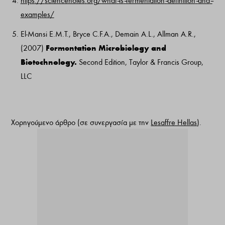
https
://
sciencenotes
.
org
/
what
–
is
–
fermentation
–
definition
–
and
–
examples
/
El-Mansi E.M.T., Bryce C.F.A., Demain A.L., Allman A.R.,
Fermentation Microbiology and
(2007)
Biotechnology.
Second Edition, Taylor & Francis Group,
LLC
Χορηγούμενο άρθρο (
σε συνεργασία με την
Lesaffre Hellas
).