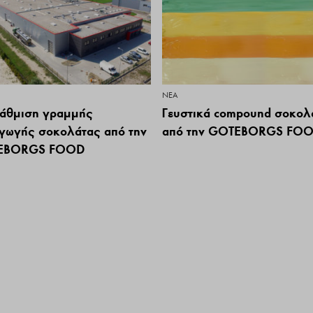
ΝΕΑ
άθμιση γραμμής
Γευστικά compound σοκολ
γωγής σοκολάτας από την
από την GOTEBORGS FO
EBORGS FOOD