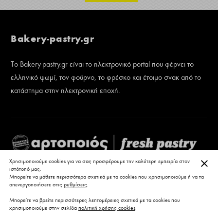
Bakery-pastry.gr
Το Bakery-pastry.gr είναι το ηλεκτρονικό portal που φέρνει το
ελληνικό ψωμί, τον φούρνο, το φρέσκο και έτοιμο σνακ από το
κατάστημα στην ηλεκτρονική εποχή.
ΚΛΕ
Χρησιμοποιούμε cookies για να σας προσφέρουμε την καλύτερη εμπειρία στον
ιστότοπό μας.
Μπορείτε να μάθετε περισσότερα σχετικά με τα cookies που χρησιμοποιούμε ή να τα
απενεργοποιήσετε στις
ρυθμίσεις
.
Μπορείτε να βρείτε περισσότερες λεπτομέρειες σχετικά με τα cookies που
χρησιμοποιούμε στην σελίδα
πολιτική χρήσης cookies
.