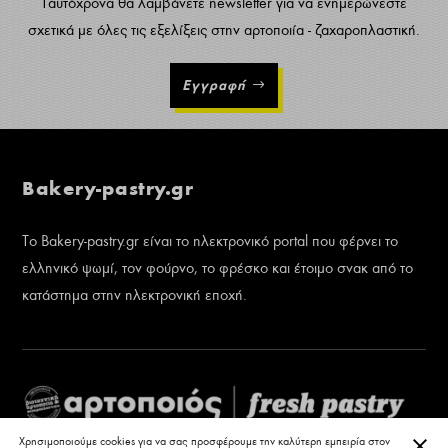
Ταυτόχρονα θα λαμβάνετε newsletter για να ενημερώνεστε
σχετικά με όλες τις εξελίξεις στην αρτοποιία - ζαχαροπλαστική.
Εγγραφή
Bakery-pastry.gr
Το Bakery-pastry.gr είναι το ηλεκτρονικό portal που φέρνει το
ελληνικό ψωμί, τον φούρνο, το φρέσκο και έτοιμο σνακ από το
κατάστημα στην ηλεκτρονική εποχή.
ΚΛΕ
Χρησιμοποιούμε cookies για να σας προσφέρουμε την καλύτερη εμπειρία στον