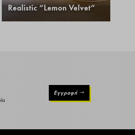
Realistic “Lemon Velvet”
Κ
Εγγραφή
ιία