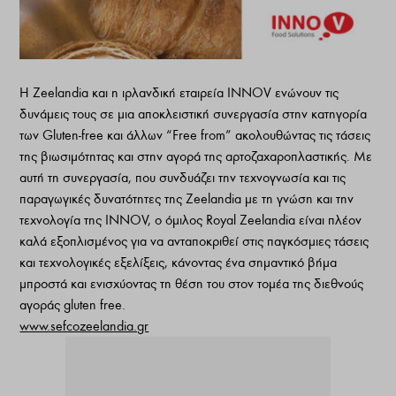
Η Zeelandia και η ιρλανδική εταιρεία IΝΝΟV ενώνουν τις
δυνάμεις τους σε μια αποκλειστική συνεργασία στην κατηγορία
των Gluten-free και άλλων “Free from” ακολουθώντας τις τάσεις
της βιωσιμότητας και στην αγορά της αρτοζαχαροπλαστικής. Με
αυτή τη συνεργασία, που συνδυάζει την τεχνογνωσία και τις
παραγωγικές δυνατότητες της Zeelandia με τη γνώση και την
τεχνολογία της IΝΝΟV, ο όμιλος Royal Zeelandia είναι πλέον
καλά εξοπλισμένος για να ανταποκριθεί στις παγκόσμιες τάσεις
και τεχνολογικές εξελίξεις, κάνοντας ένα σημαντικό βήμα
μπροστά και ενισχύοντας τη θέση του στον τομέα της διεθνούς
αγοράς gluten free.
www.sefcozeelandia.gr