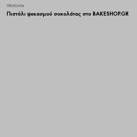
ΠΡΟΪΌΝΤΑ
Πιστόλι ψεκασμού σοκολάτας στο BAKESHOP.GR