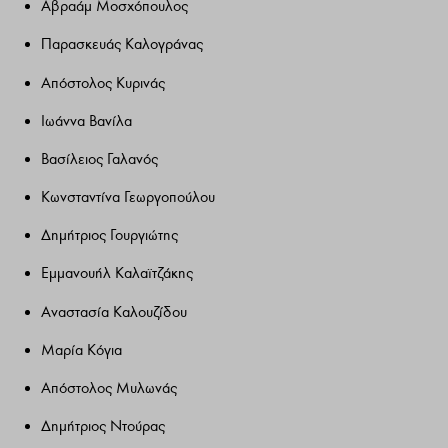
Αβραάμ Μοσχόπουλος
Παρασκευάς Καλογράνας
Απόστολος Κυρινάς
Ιωάννα Βανίλα
Βασίλειος Γαλανός
Κωνσταντίνα Γεωργοπούλου
Δημήτριος Γουργιώτης
Εμμανουήλ Καλαϊτζάκης
Αναστασία Καλουζίδου
Μαρία Κόγια
Απόστολος Μυλωνάς
Δημήτριος Ντούρας