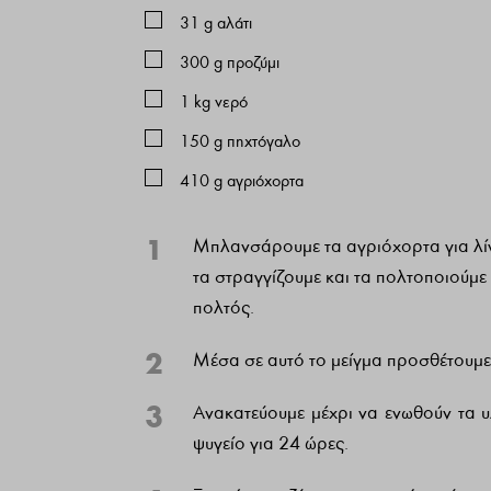
31
g
αλάτι
300
g
προζύμι
1
kg
νερό
150
g
πηχτόγαλο
410
g
αγριόχορτα
1
Μπλανσάρουμε τα αγριόχορτα για λίγ
τα στραγγίζουμε και τα πολτοποιούμε
πολτός.
2
Μέσα σε αυτό το μείγμα προσθέτουμε 
3
Ανακατεύουμε μέχρι να ενωθούν τα υ
ψυγείο για 24 ώρες.