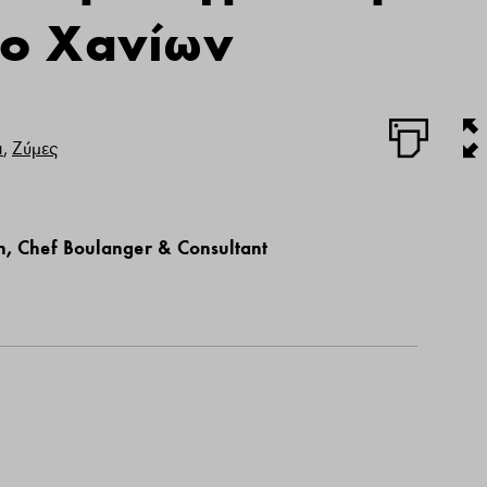
λο Χανίων
α
,
Ζύμες
η, Chef Boulanger & Consultant