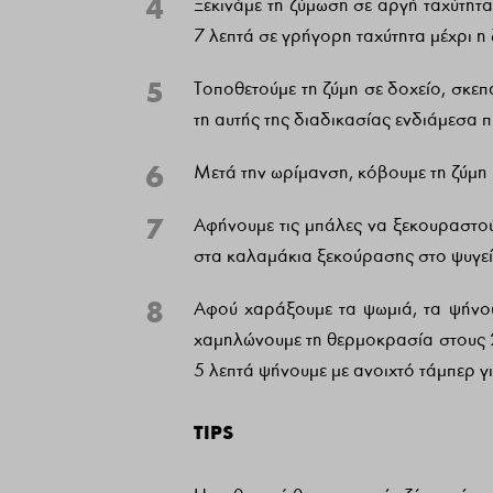
4
Ξεκινάμε τη ζύμωση σε αργή ταχύτητα 
7 λεπτά σε γρήγορη ταχύτητα μέχρι η 
5
Τοποθετούμε τη ζύμη σε δοχείο, σκεπ
τη αυτής της διαδικασίας ενδιάμεσα 
6
Μετά την ωρίμανση, κόβουμε τη ζύμη
7
Αφήνουμε τις μπάλες να ξεκουραστούν
στα καλαμάκια ξεκούρασης στο ψυγεί
8
Αφού χαράξουμε τα ψωμιά, τα ψήνο
χαμηλώνουμε τη θερμοκρασία στους 2
5 λεπτά ψήνουμε με ανοιχτό τάμπερ γ
Τ
IPS