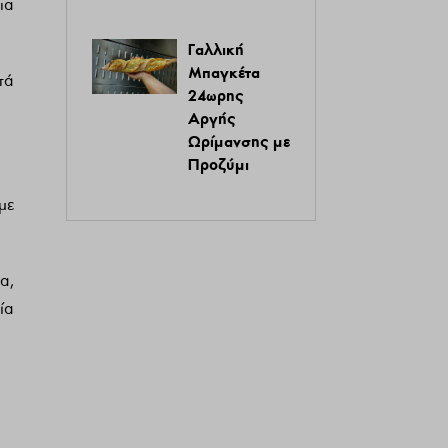
ια
Γαλλική
Μπαγκέτα
τά
24ωρης
Αργής
Ωρίμανσης με
Προζύμι
με
α,
ία