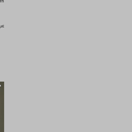
τη
με