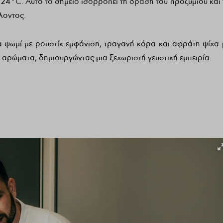
 24°C. Αυτό το σημείο ισορροπεί τη δράση του προζυμιού και 
λοντος.
α ψωμί με ρουστίκ εμφάνιση, τραγανή κόρα και αφράτη ψίχα 
α αρώματα, δημιουργώντας μια ξεχωριστή γευστική εμπειρία.