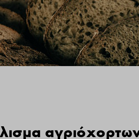
ύλισμα αγριόχορτω