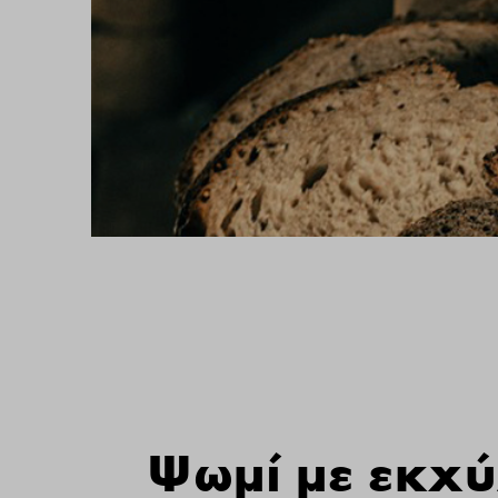
Ψωμί με εκχ