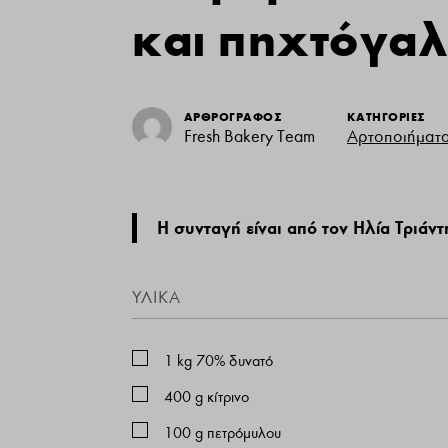
και πηχτόγα
ΑΡΘΡΟΓΡΑΦΟΣ
ΚΑΤΗΓΟΡΙΕΣ
Fresh Bakery Team
Αρτοποιήματ
Η συνταγή είναι από τον Ηλία Τριάντ
ΥΛΙΚΑ
1
kg
70% δυνατό
400
g
κίτρινο
100
g
πετρόμυλου