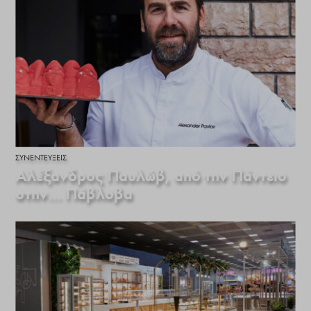
ΣΥΝΕΝΤΕΎΞΕΙΣ
Αλέξανδρος Παυλώβ, από την Πάντειο
στην… Πάβλοβα