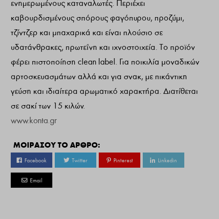
ενημερωμένους καταναλωτές. Περιέχει
καβουρδισμένους σπόρους φαγόπυρου, προζύμι,
τζίντζερ και μπαχαρικά και είναι πλούσιο σε
υδατάνθρακες, πρωτεΐνη και ιχνοστοιχεία. Το προϊόν
φέρει πιστοποίηση clean label. Για ποικιλία μοναδικών
αρτοσκευασμάτων αλλά και για σνακ, με πικάντικη
γεύση και ιδιαίτερα αρωματικό χαρακτήρα. Διατίθεται
σε σακί των 15 κιλών.
www.konta.gr
ΜΟΙΡΑΣΟΥ ΤΟ ΑΡΘΡΟ:
Facebook
Twitter
Pinterest
Linkedin
Email