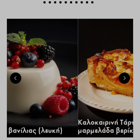
Καλοκαιρινή Τάρτα
α βανίλιας (λευκή)
μαρμελάδα βερίκο