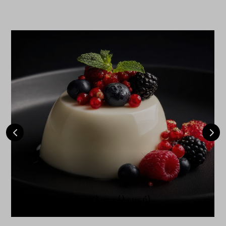
Πανακότα βανίλιας (λευκή)