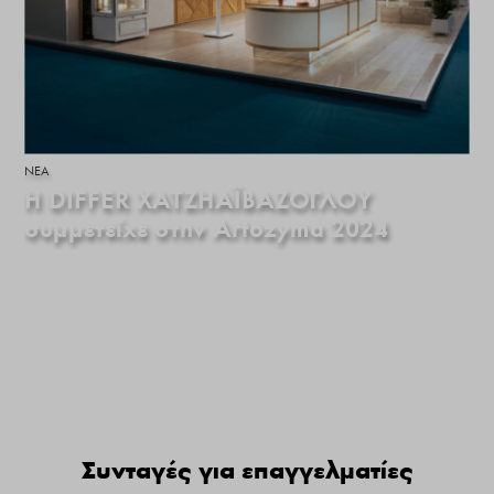
ΝΕΑ
H DIFFER ΧΑΤΖΗΑΪΒΑΖΟΓΛΟΥ
συμμετείχε στην Artozyma 2024
Συνταγές για επαγγελματίες