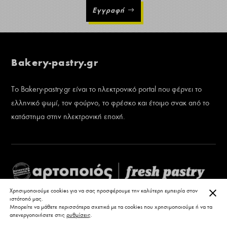
Εγγραφή
Bakery-pastry.gr
Το Bakery-pastry.gr είναι το ηλεκτρονικό portal που φέρνει το
ελληνικό ψωμί, τον φούρνο, το φρέσκο και έτοιμο σνακ από το
κατάστημα στην ηλεκτρονική εποχή.
ΚΛΕ
Χρησιμοποιούμε cookies για να σας προσφέρουμε την καλύτερη εμπειρία στον
ιστότοπό μας.
Μπορείτε να μάθετε περισσότερα σχετικά με τα cookies που χρησιμοποιούμε ή να τα
απενεργοποιήσετε στις
ρυθμίσεις
.