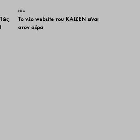
ΝΕΑ
 Πώς
Τo νέο website του ΚΑΙΖΕΝ είναι
Η
στον αέρα