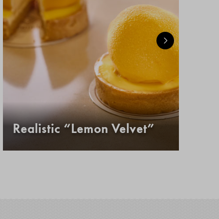
Realistic “Lemon Velvet”
Κ