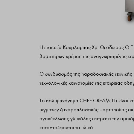
Η εταιρεία Κουρλαμπάς Χρ. Θεόδωρος Ο.Ε. 
βραστήρων κρέμας της αναγνωρισμένης ετ
O συνδυασμός της παραδοσιακής τεχνικής π
τεχνολογικές καινοτομίες της εταιρείας οδ
Το πολυμηχάνημα CHEF CREAM TTi είναι κατ
μιγμάτων ζαχαροπλαστικής – αρτοποίιας ακ
ανακύκλωσης γλυκόλης επιτρέπει την ομοιό
καταστρέφονται τα υλικά.