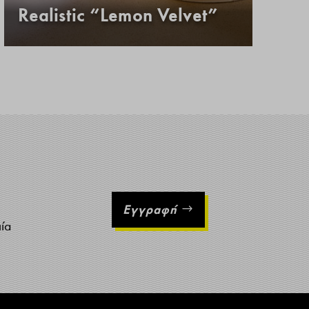
Realistic “Lemon Velvet”
Κ
Εγγραφή
ιία