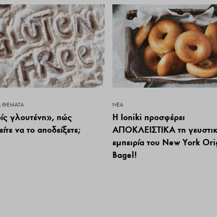
Ά ΘΈΜΑΤΑ
ΝΕΑ
ίς γλουτένη», πώς
Η Ioniki προσφέρει
ίτε να το αποδείξετε;
ΑΠΟΚΛΕΙΣΤΙΚΑ τη γευστι
εμπειρία του New York Ori
Bagel!