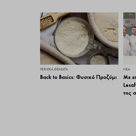
ΤΕΧΝΙΚΆ ΘΈΜΑΤΑ
ΝΕΑ
Back to Basics: Φυσικό Προζύμι
Με επ
Lesa
της 