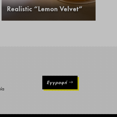
Realistic “Lemon Velvet”
Κ
Εγγραφή
ιία