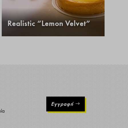
Realistic “Lemon Velvet”
Κ
Εγγραφή
ιία