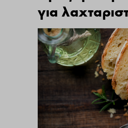
για λαχταρισ