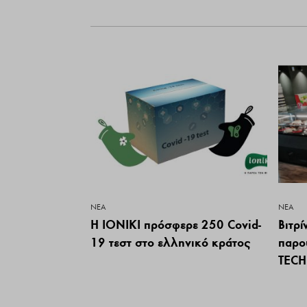
ΝΕΑ
ΝΕΑ
Η IONIKI πρόσφερε 250 Covid-
Βιτρ
19 τεστ στο ελληνικό κράτος
παρο
ΤECH