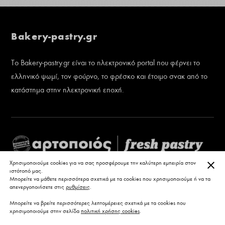
Bakery-pastry.gr
Το Bakery-pastry.gr είναι το ηλεκτρονικό portal που φέρνει το
ελληνικό ψωμί, τον φούρνο, το φρέσκο και έτοιμο σνακ από το
κατάστημα στην ηλεκτρονική εποχή.
ΚΛΕ
Χρησιμοποιούμε cookies για να σας προσφέρουμε την καλύτερη εμπειρία στον
ιστότοπό μας.
Μπορείτε να μάθετε περισσότερα σχετικά με τα cookies που χρησιμοποιούμε ή να τα
απενεργοποιήσετε στις
ρυθμίσεις
.
Μπορείτε να βρείτε περισσότερες λεπτομέρειες σχετικά με τα cookies που
χρησιμοποιούμε στην σελίδα
πολιτική χρήσης cookies
.