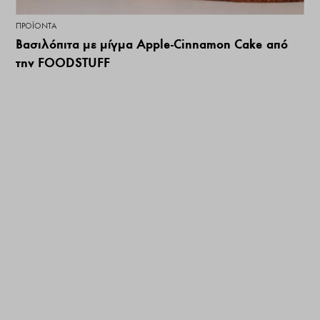
ΠΡΟΪΌΝΤΑ
Βασιλόπιτα με μίγμα Apple-Cinnamon Cake από
την FOODSTUFF