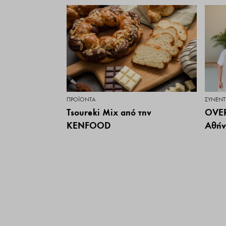
ΠΡΟΪΌΝΤΑ
ΣΥΝΕΝΤ
Tsoureki Mix από την
OVER
KENFOOD
Αθήν