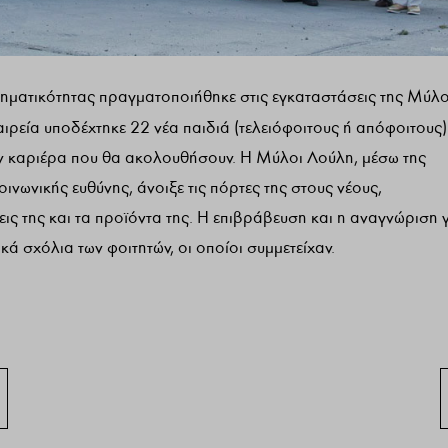
ρηματικότητας πραγματοποιήθηκε στις εγκαταστάσεις της Μύλο
ταιρεία υποδέχτηκε 22 νέα παιδιά (τελειόφοιτους ή απόφοιτους
ν καριέρα που θα ακολουθήσουν. Η Μύλοι Λούλη, μέσω της
οινωνικής ευθύνης, άνοιξε τις πόρτες της στους νέους,
εις της και τα προϊόντα της. Η επιβράβευση και η αναγνώριση 
ά σχόλια των φοιτητών, οι οποίοι συμμετείχαν.