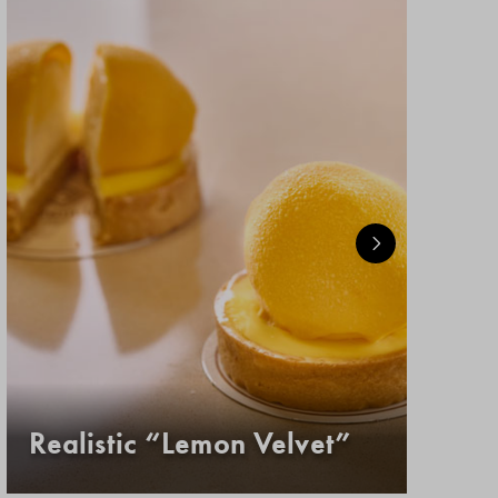
Realistic “Lemon Velvet”
Κ