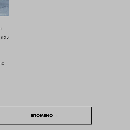
ι
) που
για
ΕΠΟΜΕΝΟ
→