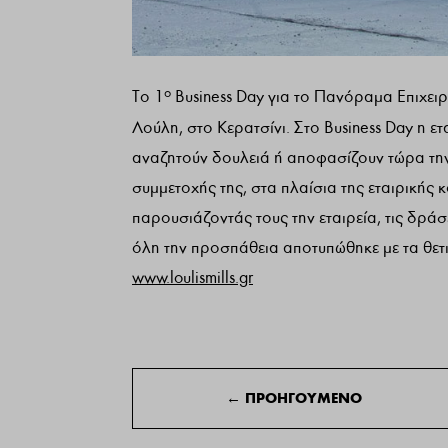
ο
Το 1
Business Day για το Πανόραμα Επιχει
Λούλη, στο Κερατσίνι. Στο Business Day η ε
αναζητούν δουλειά ή αποφασίζουν τώρα τη
συμμετοχής της, στα πλαίσια της εταιρικής κ
παρουσιάζοντάς τους την εταιρεία, τις δράσ
όλη την προσπάθεια αποτυπώθηκε με τα θετικ
www.loulismills.gr
←
ΠΡΟΗΓΟΥΜΕΝΟ