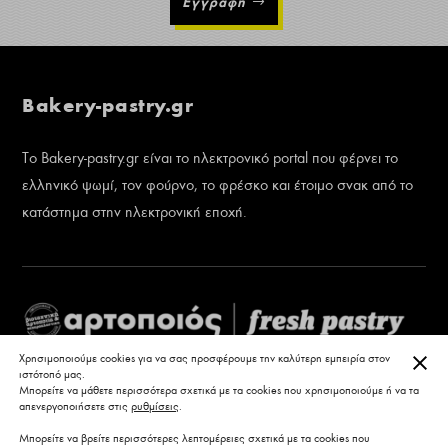
Εγγραφή
Bakery-pastry.gr
Το Bakery-pastry.gr είναι το ηλεκτρονικό portal που φέρνει το
ελληνικό ψωμί, τον φούρνο, το φρέσκο και έτοιμο σνακ από το
κατάστημα στην ηλεκτρονική εποχή.
ΚΛΕ
Χρησιμοποιούμε cookies για να σας προσφέρουμε την καλύτερη εμπειρία στον
ιστότοπό μας.
Μπορείτε να μάθετε περισσότερα σχετικά με τα cookies που χρησιμοποιούμε ή να τα
απενεργοποιήσετε στις
ρυθμίσεις
.
Μπορείτε να βρείτε περισσότερες λεπτομέρειες σχετικά με τα cookies που