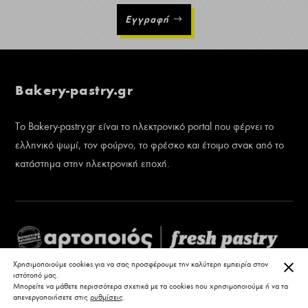
Εγγραφή
Bakery-pastry.gr
Το Bakery-pastry.gr είναι το ηλεκτρονικό portal που φέρνει το
ελληνικό ψωμί, τον φούρνο, το φρέσκο και έτοιμο σνακ από το
κατάστημα στην ηλεκτρονική εποχή.
ΚΛΕ
Χρησιμοποιούμε cookies για να σας προσφέρουμε την καλύτερη εμπειρία στον
ιστότοπό μας.
Μπορείτε να μάθετε περισσότερα σχετικά με τα cookies που χρησιμοποιούμε ή να τα
απενεργοποιήσετε στις
ρυθμίσεις
.