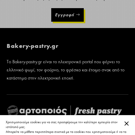
Εγγραφή
Bakery-pastry.gr
Το Bakery-pastry.gr είναι το ηλεκτρονικό portal που φέρνει το
ελληνικό ψωμί, τον φούρνο, το φρέσκο και έτοιμο σνακ από το
κατάστημα στην ηλεκτρονική εποχή.
ΚΛΕ
Χρησιμοποιούμε cookies για να σας προσφέρουμε την καλύτερη εμπειρία στον
ιστότοπό μας.
Μπορείτε να μάθετε περισσότερα σχετικά με τα cookies που χρησιμοποιούμε ή να τα